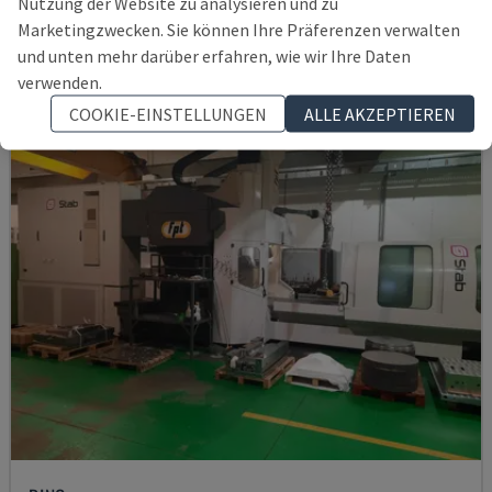
Nutzung der Website zu analysieren und zu
DEUTSCHLAND
2011
Marketingzwecken. Sie können Ihre Präferenzen verwalten
127.000 €
und unten mehr darüber erfahren, wie wir Ihre Daten
verwenden.
COOKIE-EINSTELLUNGEN
ALLE AKZEPTIEREN