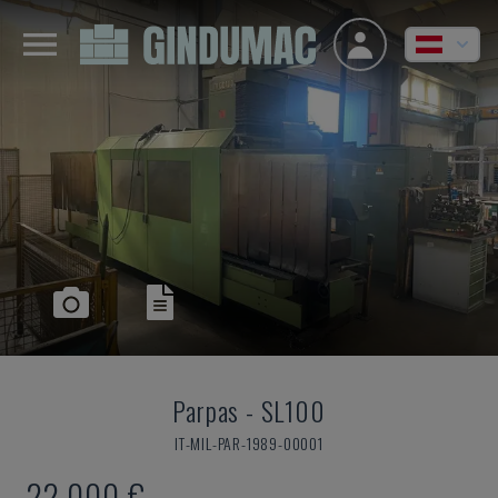
Parpas
-
SL100
IT-MIL-PAR-1989-00001
22.000 €