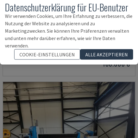
Datenschutzerklärung für EU-Benutzer
Wir verwenden Cookies, um Ihre Erfahrung zu verbessern, die
Nutzung der Website zu analysieren und zu
Marketingzwecken. Sie können Ihre Präferenzen verwalten
SMARTLINE 2040
und unten mehr darüber erfahren, wie wir Ihre Daten
verwenden.
CMS - WASSERSTRAHLSCHNEIDMASCHINE
RUMÄNIEN
2023
COOKIE-EINSTELLUNGEN
ALLE AKZEPTIEREN
100.000 €