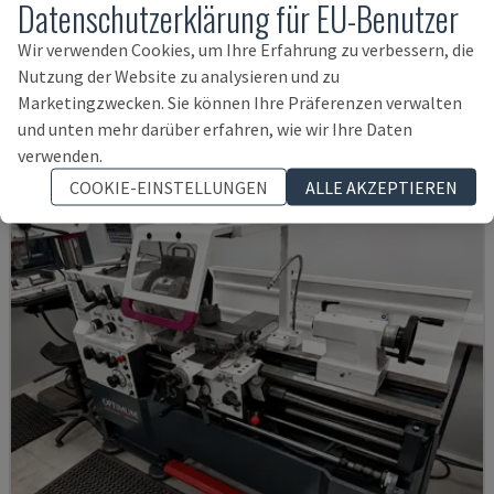
Datenschutzerklärung für EU-Benutzer
EMCOMAT 200X1000
Wir verwenden Cookies, um Ihre Erfahrung zu verbessern, die
EMCO - HORIZONTAL-DREHMASCHINE
Nutzung der Website zu analysieren und zu
Marketingzwecken. Sie können Ihre Präferenzen verwalten
DEUTSCHLAND
2001
und unten mehr darüber erfahren, wie wir Ihre Daten
14.000 €
verwenden.
COOKIE-EINSTELLUNGEN
ALLE AKZEPTIEREN