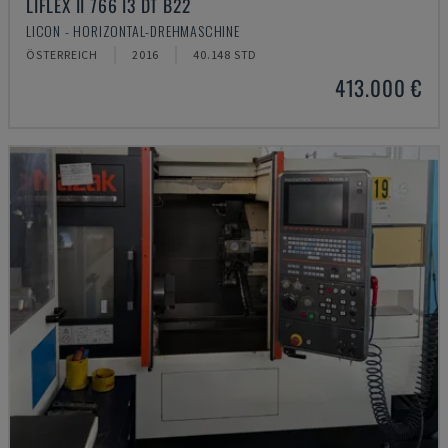
LIFLEX II 766 I3 DT B22
LICON - HORIZONTAL-DREHMASCHINE
ÖSTERREICH
2016
40.148 STD
413.000 €