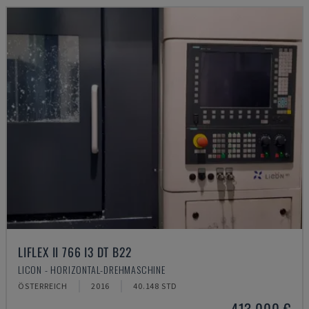
LIFLEX II 766 I3 DT B22
LICON - HORIZONTAL-DREHMASCHINE
ÖSTERREICH
2016
40.148 STD
413.000 €