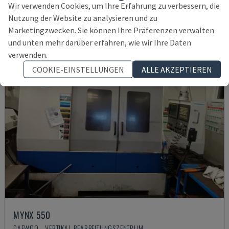
145.000 €
Wir verwenden Cookies, um Ihre Erfahrung zu verbessern, die
Nutzung der Website zu analysieren und zu
Marketingzwecken. Sie können Ihre Präferenzen verwalten
und unten mehr darüber erfahren, wie wir Ihre Daten
verwenden.
COOKIE-EINSTELLUNGEN
ALLE AKZEPTIEREN
MYNX 550
DAEWOO - VERTIKAL-BEARBEITUNGSZENTRUM