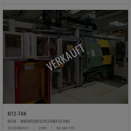
VERKAUFT
M12-T4N
NOVA - INNENRUNDSCHLEIFMASCHINE
ÖSTERREICH
1999
58.344 STD