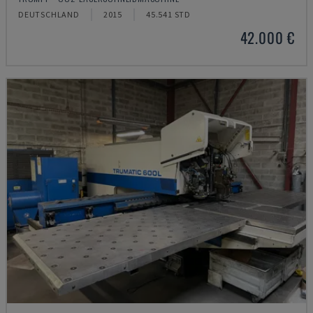
DEUTSCHLAND
2015
45.541 STD
42.000 €