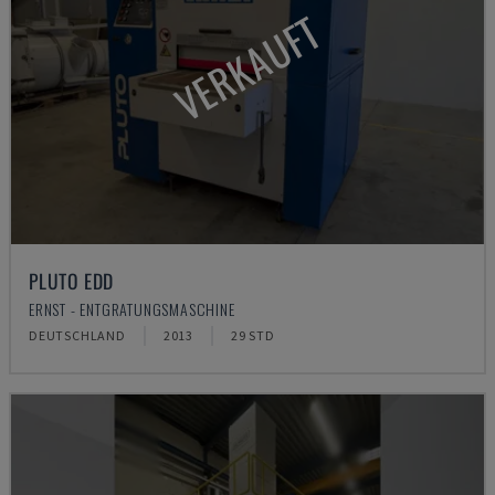
VERKAUFT
PLUTO EDD
ERNST - ENTGRATUNGSMASCHINE
DEUTSCHLAND
2013
29 STD