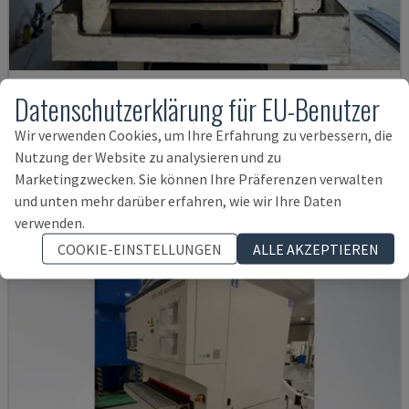
Datenschutzerklärung für EU-Benutzer
41SERIE 900 WRD N
TIMESAVERS - ENTGRATUNGSMASCHINE
Wir verwenden Cookies, um Ihre Erfahrung zu verbessern, die
ESTLAND
2006
Nutzung der Website zu analysieren und zu
17.000 €
Marketingzwecken. Sie können Ihre Präferenzen verwalten
und unten mehr darüber erfahren, wie wir Ihre Daten
verwenden.
COOKIE-EINSTELLUNGEN
ALLE AKZEPTIEREN