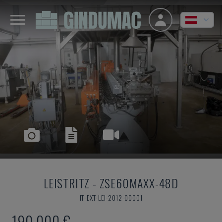
LEISTRITZ
-
ZSE60MAXX-48D
IT-EXT-LEI-2012-00001
190.000 €