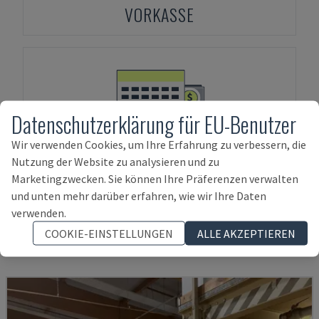
VORKASSE
Datenschutzerklärung für EU-Benutzer
ASSET-FINANZIERUNG
Wir verwenden Cookies, um Ihre Erfahrung zu verbessern, die
Nutzung der Website zu analysieren und zu
Marketingzwecken. Sie können Ihre Präferenzen verwalten
und unten mehr darüber erfahren, wie wir Ihre Daten
Ähnliche Produkte zu
HOMAG
Optimat
verwenden.
KFL 526/9/A3/25
COOKIE-EINSTELLUNGEN
ALLE AKZEPTIEREN