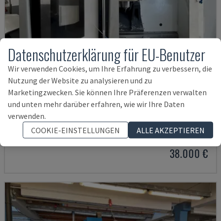
Datenschutzerklärung für EU-Benutzer
Wir verwenden Cookies, um Ihre Erfahrung zu verbessern, die
Nutzung der Website zu analysieren und zu
Marketingzwecken. Sie können Ihre Präferenzen verwalten
und unten mehr darüber erfahren, wie wir Ihre Daten
ECOMILL 800 V
verwenden.
DMG - VERTIKAL-BEARBEITUNGSZENTRUM
COOKIE-EINSTELLUNGEN
ALLE AKZEPTIEREN
DEUTSCHLAND
2016
11.898 STD
38.000 €