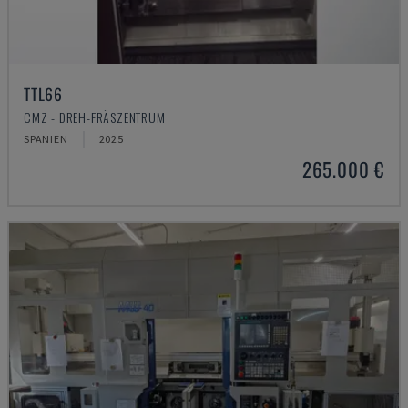
TTL66
CMZ - DREH-FRÄSZENTRUM
SPANIEN
2025
265.000 €