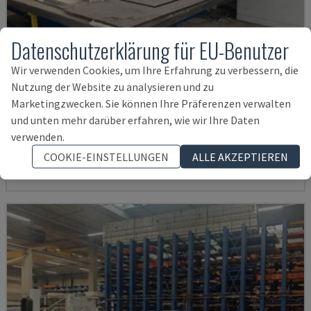
Datenschutzerklärung für EU-Benutzer
Wir verwenden Cookies, um Ihre Erfahrung zu verbessern, die
Nutzung der Website zu analysieren und zu
Marketingzwecken. Sie können Ihre Präferenzen verwalten
COMPACT 1000
und unten mehr darüber erfahren, wie wir Ihre Daten
BOSCHERT - CNC-STANZMASCHINE
verwenden.
FRANKREICH
2007
COOKIE-EINSTELLUNGEN
ALLE AKZEPTIEREN
19.000 €