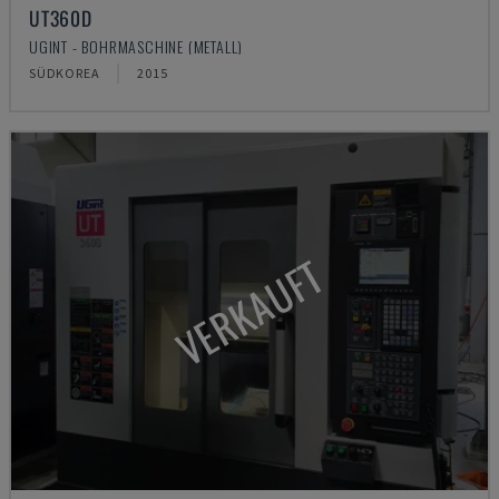
UT360D
UGINT - BOHRMASCHINE (METALL)
SÜDKOREA
2015
VERKAUFT