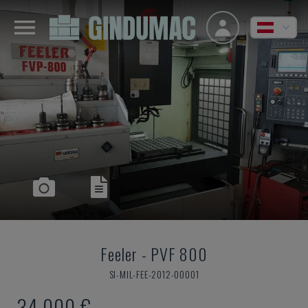
Feeler
-
PVF 800
SI-MIL-FEE-2012-00001
34.000 €