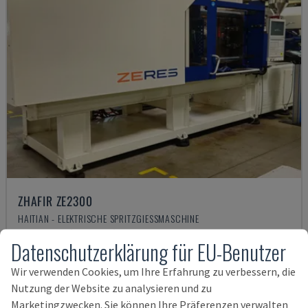
ZHAFIR ZE2300
HAITIAN - ELEKTRISCHE SPRITZGIESSMASCHINE
RUMÄNIEN
2019
31.732 STD
Datenschutzerklärung für EU-Benutzer
88.500 €
Wir verwenden Cookies, um Ihre Erfahrung zu verbessern, die
Nutzung der Website zu analysieren und zu
Marketingzwecken. Sie können Ihre Präferenzen verwalten