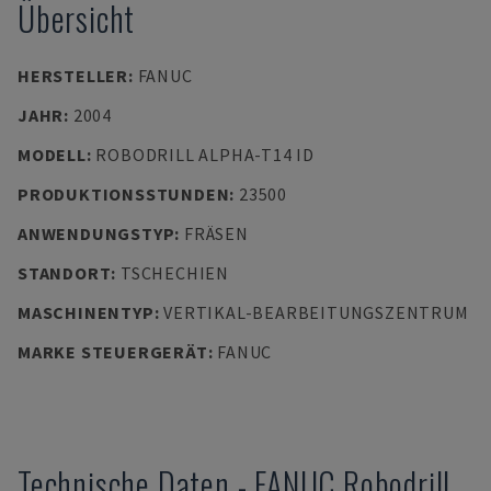
Übersicht
HERSTELLER
:
FANUC
JAHR
:
2004
MODELL
:
ROBODRILL ALPHA-T14 ID
PRODUKTIONSSTUNDEN
:
23500
ANWENDUNGSTYP
:
FRÄSEN
STANDORT
:
TSCHECHIEN
MASCHINENTYP
:
VERTIKAL-BEARBEITUNGSZENTRUM
MARKE STEUERGERÄT
:
FANUC
Technische Daten
-
FANUC
Robodrill