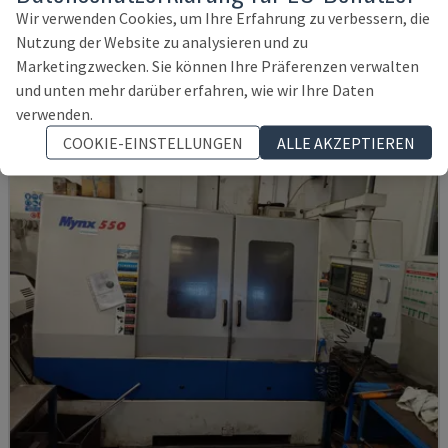
SPINNER - VERTIKAL-BEARBEITUNGSZENTRUM
Wir verwenden Cookies, um Ihre Erfahrung zu verbessern, die
DEUTSCHLAND
2021
6.000 STD
Nutzung der Website zu analysieren und zu
145.000 €
Marketingzwecken. Sie können Ihre Präferenzen verwalten
und unten mehr darüber erfahren, wie wir Ihre Daten
verwenden.
COOKIE-EINSTELLUNGEN
ALLE AKZEPTIEREN