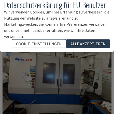
Datenschutzerklärung für EU-Benutzer
SPINNER - VERTIKAL-BEARBEITUNGSZENTRUM
Wir verwenden Cookies, um Ihre Erfahrung zu verbessern, die
DEUTSCHLAND
2021
6.000 STD
Nutzung der Website zu analysieren und zu
145.000 €
Marketingzwecken. Sie können Ihre Präferenzen verwalten
und unten mehr darüber erfahren, wie wir Ihre Daten
verwenden.
COOKIE-EINSTELLUNGEN
ALLE AKZEPTIEREN