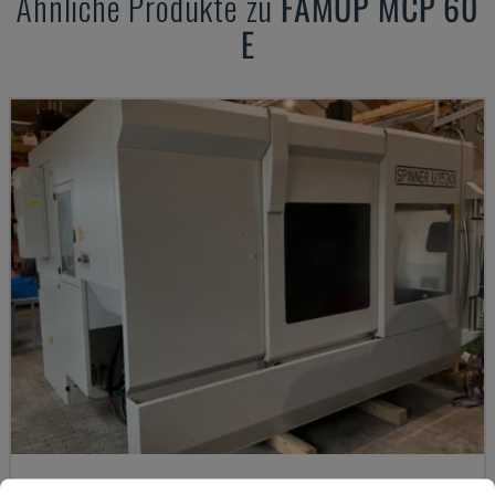
Ähnliche Produkte zu
FAMUP
MCP 60
E
U5-1530