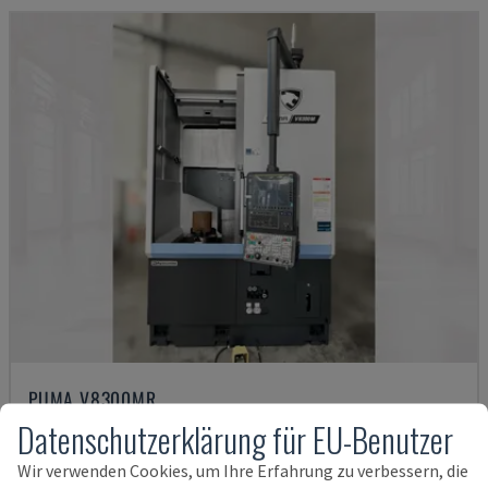
PUMA V8300MR
Datenschutzerklärung für EU-Benutzer
DN SOLUTIONS - VERTIKAL-DREHMASCHINE
DEUTSCHLAND
2023
Wir verwenden Cookies, um Ihre Erfahrung zu verbessern, die