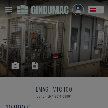
EMAG
-
VTC 100
DE-TUR-EMA-2014-00001
19.000 €