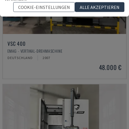
COOKIE-EINSTELLUNGEN
ALLE AKZEPTIEREN
VSC 400
EMAG - VERTIKAL-DREHMASCHINE
DEUTSCHLAND
2007
48.000 €