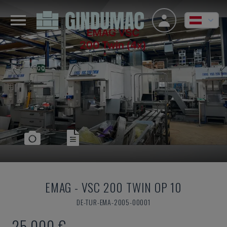
EMAG
-
VSC 200 TWIN OP 10
DE-TUR-EMA-2005-00001
25.000 €