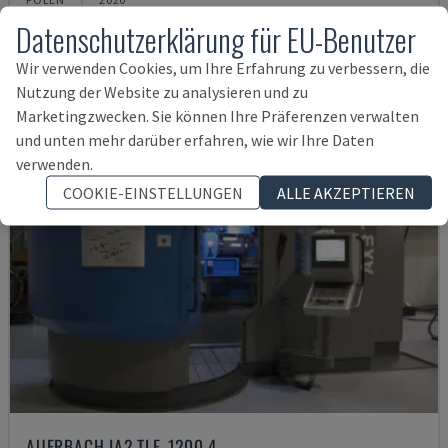
Datenschutzerklärung für EU-Benutzer
79.000 €
Wir verwenden Cookies, um Ihre Erfahrung zu verbessern, die
Nutzung der Website zu analysieren und zu
Marketingzwecken. Sie können Ihre Präferenzen verwalten
und unten mehr darüber erfahren, wie wir Ihre Daten
verwenden.
COOKIE-EINSTELLUNGEN
ALLE AKZEPTIEREN
AUERBACH IA2 TLF-1200.4