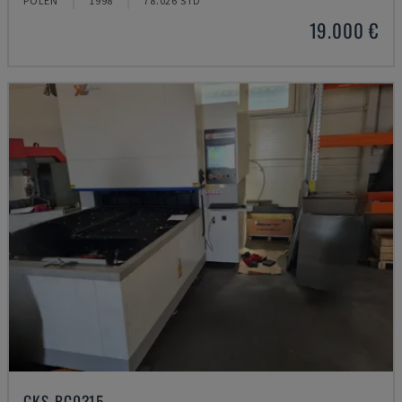
POLEN
1998
78.026 STD
19.000 €
GKS-BC0315