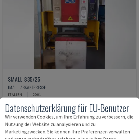
SMALL 835/25
IMAL - ABKANTPRESSE
ITALIEN
2001
14.000 €
Datenschutzerklärung für EU-Benutzer
Wir verwenden Cookies, um Ihre Erfahrung zu verbessern, die
Nutzung der Website zu analysieren und zu
Marketingzwecken. Sie können Ihre Präferenzen verwalten
und unten mehr darüber erfahren, wie wir Ihre Daten