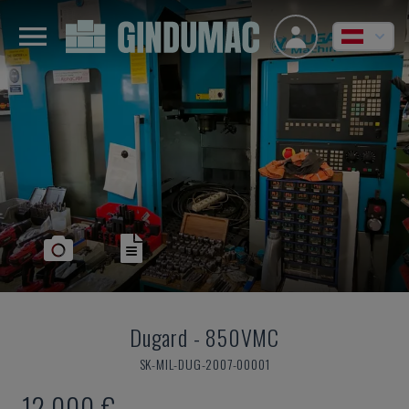
Dugard
-
850VMC
SK-MIL-DUG-2007-00001
12.000 €