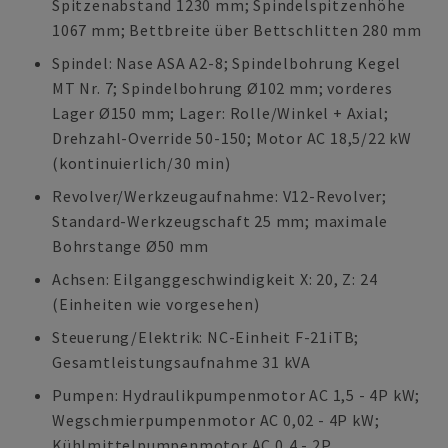
Spitzenabstand 1230 mm; Spindelspitzenhöhe
1067 mm; Bettbreite über Bettschlitten 280 mm
Spindel: Nase ASA A2-8; Spindelbohrung Kegel
MT Nr. 7; Spindelbohrung Ø102 mm; vorderes
Lager Ø150 mm; Lager: Rolle/Winkel + Axial;
Drehzahl-Override 50-150; Motor AC 18,5/22 kW
(kontinuierlich/30 min)
Revolver/Werkzeugaufnahme: V12-Revolver;
Standard-Werkzeugschaft 25 mm; maximale
Bohrstange Ø50 mm
Achsen: Eilganggeschwindigkeit X: 20, Z: 24
(Einheiten wie vorgesehen)
Steuerung/Elektrik: NC-Einheit F-21iTB;
Gesamtleistungsaufnahme 31 kVA
Pumpen: Hydraulikpumpenmotor AC 1,5 - 4P kW;
Wegschmierpumpenmotor AC 0,02 - 4P kW;
Kühlmittelpumpenmotor AC 0,4 - 2P