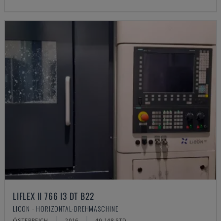
LIFLEX II 766 I3 DT B22
LICON - HORIZONTAL-DREHMASCHINE
ÖSTERREICH
2016
40.148 STD