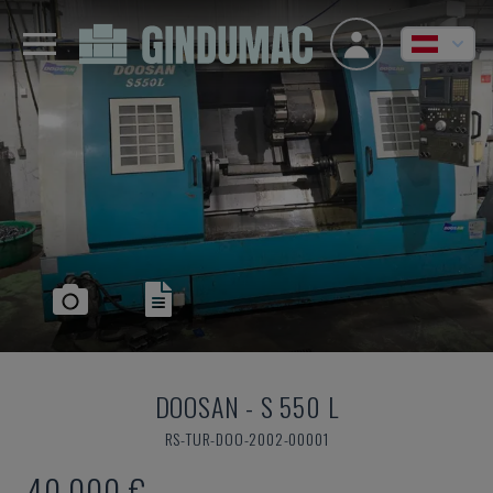
DOOSAN
-
S 550 L
RS-TUR-DOO-2002-00001
40.000 €