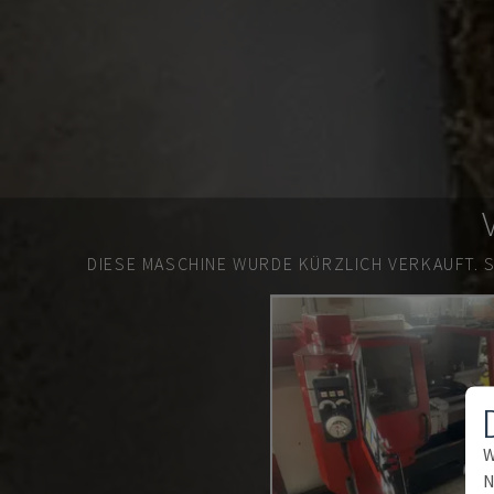
DIESE MASCHINE WURDE KÜRZLICH VERKAUFT.
W
N