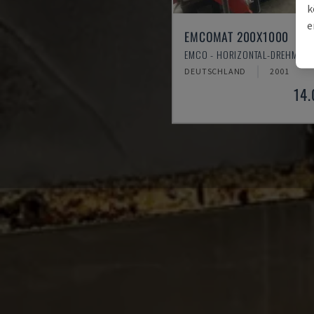
k
e
EMCOMAT 200X1000
EMCO - HORIZONTAL-DREHMASC
DEUTSCHLAND
2001
14