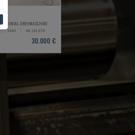
20
HORIZONTAL-DREHMASCHINE
2005
40.135 STD
30.000 €