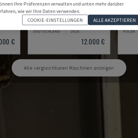
önnen Ihre Präferenzen verwalten und unten mehr darüber
rfahren, wie wir Ihre Daten verwenden.
TH 4610
TBI-5
COOKIE-EINSTELLUNGEN
ALLE AKZEPTIEREN
HINE
OPTIMUM - HORIZONTAL-DREHMASCHINE
CMZ - 
DEUTSCHLAND
2018
POLEN
.000 €
12.000 €
Alle vergleichbaren Maschinen anzeigen