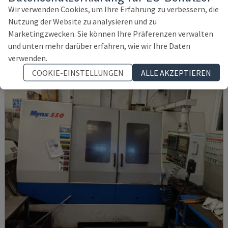
SPINNER - VERTIKAL-BEARBEITUNGSZENTRUM
Wir verwenden Cookies, um Ihre Erfahrung zu verbessern, die
DEUTSCHLAND
2021
6.000 STD
Nutzung der Website zu analysieren und zu
145.000 €
Marketingzwecken. Sie können Ihre Präferenzen verwalten
und unten mehr darüber erfahren, wie wir Ihre Daten
verwenden.
COOKIE-EINSTELLUNGEN
ALLE AKZEPTIEREN