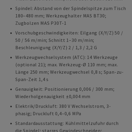
Spindel: Abstand von der Spindelspitze zum Tisch
180–480 mm; Werkzeughalter MAS BT30;
Zugbolzen MAS P30T-1
Vorschubgeschwindigkeiten: Eilgang (X/Y/Z) 50 /
50 / 56 m/min; Schnitt 1–30 m/min;
Beschleunigung (X/Y/Z) 2 / 1,3 / 2,2 G
Werkzeugwechselsystem (ATC): 14 Werkzeuge
(optional 21); max. Werkzeug-Ø 110 mm; max.
Länge 250 mm; Werkzeugwechsel 0,8 s; Span-zu-
Span-Zeit 1,4 s
Genauigkeit: Positionierung 0,006 / 300 mm;
Wiederholgenauigkeit ±0,004 mm
Elektrik/Druckluft: 380 V Wechselstrom, 3-
phasig; Druckluft 0,4–0,6 MPa
Standardausstattung: Kühlmittelzufuhr durch
die Spindel; starres Gewindeschneiden;