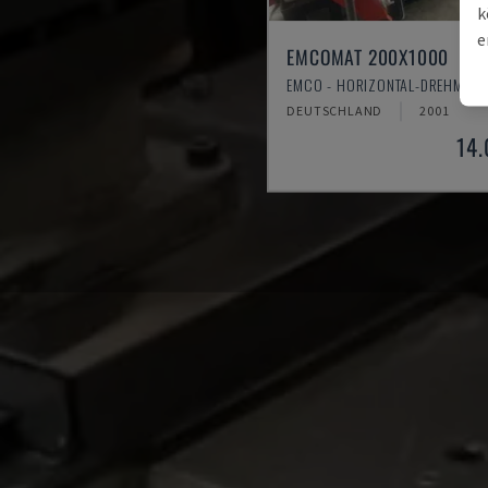
k
e
EMCOMAT 200X1000
EMCO - HORIZONTAL-DREHMASC
DEUTSCHLAND
2001
14