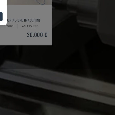
20
HORIZONTAL-DREHMASCHINE
2005
40.135 STD
30.000 €