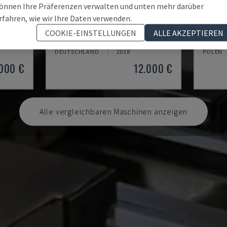
önnen Ihre Präferenzen verwalten und unten mehr darüber
rfahren, wie wir Ihre Daten verwenden.
TH 4610
TBI-5
COOKIE-EINSTELLUNGEN
ALLE AKZEPTIEREN
HINE
OPTIMUM - HORIZONTAL-DREHMASCHINE
CMZ - 
DEUTSCHLAND
2018
POLEN
.000 €
12.000 €
Alle vergleichbaren Maschinen anzeigen