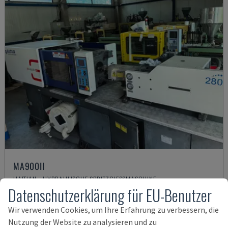
MA900ІІ
HAITIAN - HYDRAULISCHE SPRITZGIESSMASCHINE
Datenschutzerklärung für EU-Benutzer
BULGARIEN
2023
19.000 €
Wir verwenden Cookies, um Ihre Erfahrung zu verbessern, die
Nutzung der Website zu analysieren und zu