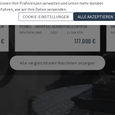
önnen Ihre Präferenzen verwalten und unten mehr darüber
rfahren, wie wir Ihre Daten verwenden.
COOKIE-EINSTELLUNGEN
ALLE AKZEPTIEREN
H800U
D
RUM
POSMILL - UNIVERSAL-BEARBEITUNGSZENTRUM
DM
DEUTSCHLAND
2021
11.514 STD
DE
 €
177.000 €
Alle vergleichbaren Maschinen anzeigen