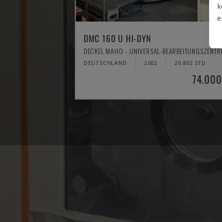
k
e
DMC 160 U HI-DYN
DECKEL MAHO - UNIVERSAL-BEARBEITUNGSZENT
DEUTSCHLAND
2002
20.802 STD
74.000